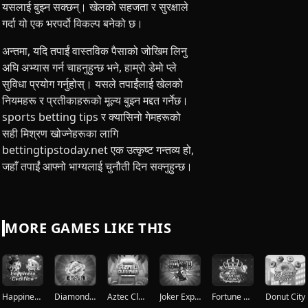
यसलाई बुझ्न सक्छन्। खेलको सहजता र सुरक्षाले
गर्दा यो एक भरपर्दो विकल्प बनेको छ।
अन्तमा, यदि तपाईं वास्तविक पैसाको जोखिम लिनु
अघि अभ्यास गर्न चाहनुहुन्छ भने, हाम्रो डेमो प्ले
सुविधा प्रयोग गर्नुहोस्। यसले तपाईंलाई खेलको
नियमहरू र प्रतीकाहरूको मूल्य बुझ्न मद्दत गर्नेछ।
sports betting tips र क्यासिनो गेमहरूको
सही मिश्रण खोज्नेहरूका लागि
bettingtipstoday.net एक उत्कृष्ट गन्तव्य हो,
जहाँ तपाईं आफ्नो भाग्यलाई चुनौती दिन सक्नुहुन्छ।
MORE GAMES LIKE THIS
Happiness Overflow
Diamond treasure
Aztec Clusters
Joker Explosion
Fortune Crown
Donut City