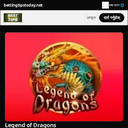
bettingtipstoday.net
भाषा चयन 🌐
लगइन
दर्ता गर्नुहोस्
Legend of Dragons