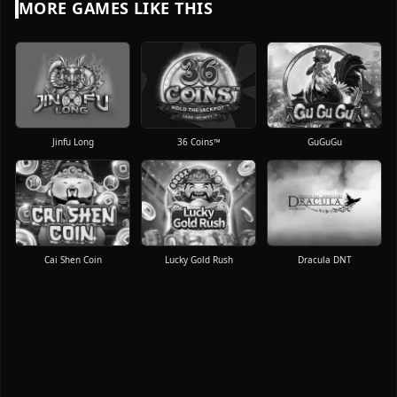
MORE GAMES LIKE THIS
Jinfu Long
36 Coins™
GuGuGu
Cai Shen Coin
Lucky Gold Rush
Dracula DNT