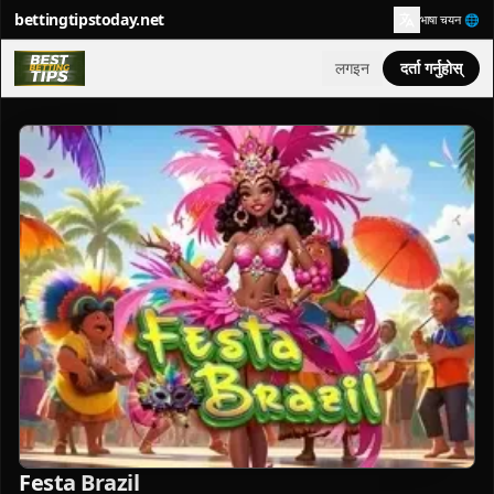
bettingtipstoday.net
भाषा चयन 🌐
लगइन
दर्ता गर्नुहोस्
Festa Brazil