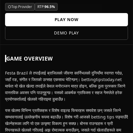
Top Provider
RTP:
96.5%
PLAY NOW
DEMO PLAY
GAME OVERVIEW
Festa Brazil ले तपाईंलाई ब्राजिलको जीवन्त कार्निभलको दुनियाँमा स्वागत गर्दछ,
जहाँ रङ, संगीत र जितको उत्साह एकसाथ भेटिन्छन्। bettingtipstoday.net
मार्फत यो खेल खेल्दा तपाईंले केवल मनोरञ्जन मात्र होइन, बल्कि ठूला पुरस्कार जित्ने
वास्तविक अवसर पनि पाउनुहुन्छ। यसको आकर्षक ग्राफिक्स र सहज गेमप्लेले हरेक
प्रयोगकर्तालाई खेलको गहिराइमा डुबाउँछ।
यस खेलमा विभिन्न प्रतीकहरू र विशेष वाइल्ड फिचरहरू समावेश छन् जसले जित्ने
सम्भावनालाई उल्लेखनीय रूपमा बढाउँछ। विशेष गरी आजको betting tips पछ्याउँदै
खेल्नेहरूका लागि यो एक उत्कृष्ट विकल्प हुन सक्छ। बोनस राउन्डहरू र फ्री
स्पिनहरूले खेलको गतिलाई अझ रोमाञ्चक बनाउँछन्, जसले गर्दा खेलाडीहरूले कम