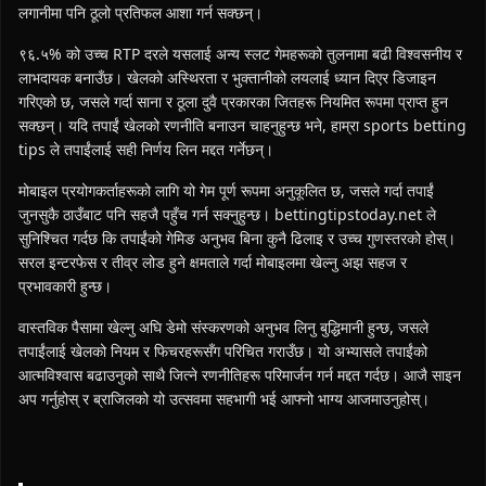
लगानीमा पनि ठूलो प्रतिफल आशा गर्न सक्छन्।
९६.५% को उच्च RTP दरले यसलाई अन्य स्लट गेमहरूको तुलनामा बढी विश्वसनीय र
लाभदायक बनाउँछ। खेलको अस्थिरता र भुक्तानीको लयलाई ध्यान दिएर डिजाइन
गरिएको छ, जसले गर्दा साना र ठूला दुवै प्रकारका जितहरू नियमित रूपमा प्राप्त हुन
सक्छन्। यदि तपाईं खेलको रणनीति बनाउन चाहनुहुन्छ भने, हाम्रा sports betting
tips ले तपाईंलाई सही निर्णय लिन मद्दत गर्नेछन्।
मोबाइल प्रयोगकर्ताहरूको लागि यो गेम पूर्ण रूपमा अनुकूलित छ, जसले गर्दा तपाईं
जुनसुकै ठाउँबाट पनि सहजै पहुँच गर्न सक्नुहुन्छ। bettingtipstoday.net ले
सुनिश्चित गर्दछ कि तपाईंको गेमिङ अनुभव बिना कुनै ढिलाइ र उच्च गुणस्तरको होस्।
सरल इन्टरफेस र तीव्र लोड हुने क्षमताले गर्दा मोबाइलमा खेल्नु अझ सहज र
प्रभावकारी हुन्छ।
वास्तविक पैसामा खेल्नु अघि डेमो संस्करणको अनुभव लिनु बुद्धिमानी हुन्छ, जसले
तपाईंलाई खेलको नियम र फिचरहरूसँग परिचित गराउँछ। यो अभ्यासले तपाईंको
आत्मविश्वास बढाउनुको साथै जित्ने रणनीतिहरू परिमार्जन गर्न मद्दत गर्दछ। आजै साइन
अप गर्नुहोस् र ब्राजिलको यो उत्सवमा सहभागी भई आफ्नो भाग्य आजमाउनुहोस्।