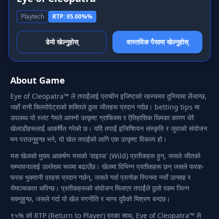
Playtech
RTP: 95.00%%
डेमो खेल्नुहोस्
वास्तविक पैसामा खेल्नुहोस्
About Game
Eye of Cleopatra™ ले तपाईंलाई प्राचीन इजिप्टको रहस्यमय दुनियामा लैजान्छ,
जहाँ रानी क्लियोपेट्राको शक्तिले ठूला जीतहरू प्रदान गर्दछ। betting tips मा
उपलब्ध यो स्लट गेमले आफ्नो उत्कृष्ट ग्राफिक्स र ऐतिहासिक थिमका कारण धेरै
खेलाडीहरूलाई आकर्षित गरेको छ। यदि तपाईं इजिप्शियन संस्कृति र जुवाको संयोजन
मन पराउनुहुन्छ भने, यो खेल तपाईंको लागि एक उत्कृष्ट विकल्प हो।
यस खेलको मुख्य आकर्षण यसको 'वाइल्ड' (Wild) प्रतीकहरू हुन्, जसले जीतको
सम्भावनालाई उल्लेख्य रूपमा बढाउँछ। खेलमा विभिन्न प्रतीकहरू छन् जसले फरक-
फरक भुक्तानी दरहरू प्रदान गर्छन्, जसले गर्दा प्रत्येक स्पिनमा नयाँ उत्साह र
रोमाञ्चकता थपिन्छ। प्रतीकहरूको संयोजन मिलाएर तपाईंले ठूलो रकम जित्न
सक्नुहुन्छ, जसले गर्दा यो खेल रणनीति र भाग्य दुवैको मिश्रण बन्दछ।
९५% को RTP (Return to Player) दरका साथ, Eye of Cleopatra™ ले