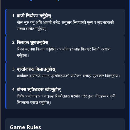
बाजी निर्धारण गर्नुहोस्
1
खेल सुरु गर्नु अघि आफ्नो बजेट अनुसार सिक्काको मूल्य र लाइनहरूको
संख्या छनोट गर्नुहोस्।
रिलहरू घुमाउनुहोस्
2
स्पिन बटनमा क्लिक गर्नुहोस् र प्रतीकहरूलाई मिलाएर जित्ने प्रयास
गर्नुहोस्।
प्रतीकहरू मिलाउनुहोस्
3
बायाँबाट दायाँतर्फ समान प्रतीकहरूको संयोजन बनाएर पुरस्कार जित्नुहोस्।
बोनस सुविधाहरू खोज्नुहोस्
4
विशेष प्रतीकहरू र वाइल्ड सिम्बोलहरू प्रयोग गरेर ठूला जीतहरू र फ्री
स्पिनहरू प्राप्त गर्नुहोस्।
Game Rules