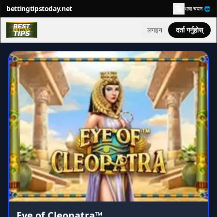
bettingtipstoday.net
भाषा चयन 🌐
लगइन
दर्ता गर्नुहोस्
Eye of Cleopatra™