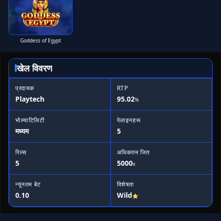
Goddess of Egypt
खेल विवरण
प्रदायक
RTP
Playtech
95.02
%
भोल्याटिलिटी
पेलाइनहरू
मध्यम
5
रिल्स
अधिकतम जित
5
5000
x
न्यूनतम बेट
विशेषता
0.10
Wild
⭐