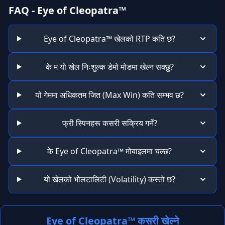
FAQ - Eye of Cleopatra™
Eye of Cleopatra™ खेलको RTP कति छ?
के म यो खेल निःशुल्क डेमो मोडमा खेल्न सक्छु?
यो गेममा अधिकतम जित (Max Win) कति सम्भव छ?
फ्री स्पिनहरू कसरी सक्रिय गर्ने?
के Eye of Cleopatra™ मोबाइलमा चल्छ?
यो खेलको भोलटालिटी (Volatility) कस्तो छ?
Eye of Cleopatra™ कसरी खेल्ने