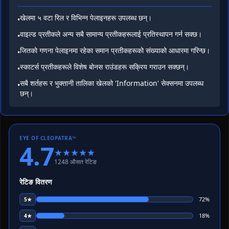
खेलमा ५ वटा रिल र विभिन्न पेलाइनहरू उपलब्ध छन्।
•
वाइल्ड प्रतीकले अन्य सबै सामान्य प्रतीकहरूलाई प्रतिस्थापन गर्न सक्छ।
•
जितको गणना पेलाइनमा रहेका समान प्रतीकहरूको संख्याको आधारमा गरिन्छ।
•
स्काटर्स प्रतीकहरूले विशेष बोनस राउंडहरू सक्रिय गराउन सक्छन्।
•
सबै शर्तहरू र भुक्तानी तालिका खेलको 'Information' सेक्सनमा उपलब्ध
•
छन्।
EYE OF CLEOPATRA™
4.7
★★★★★
1248 औसत रेटिङ
रेटिङ वितरण
72%
5★
18%
4★